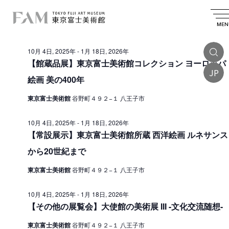
イ
2026.01.02
イ
検
日
日
索
ベ
ベ
付
MEN
付
終日
を
ン
ン
選
10月 4日, 2025年
-
1月 18日, 2026年
ト
択
ト
【館蔵品展】東京富士美術館コレクション ヨーロッパ
を
JP
f
絵画 美の400年
検
o
索
東京富士美術館
谷野町４９２−１ 八王子市
r
し
1
10月 4日, 2025年
-
1月 18日, 2026年
て
【常設展示】東京富士美術館所蔵 西洋絵画 ルネサンス
月
ナ
から20世紀まで
2
ビ
東京富士美術館
谷野町４９２−１ 八王子市
日
ゲ
ー
,
10月 4日, 2025年
-
1月 18日, 2026年
【その他の展覧会】大使館の美術展 III -文化交流随想-
シ
2
ョ
0
東京富士美術館
谷野町４９２−１ 八王子市