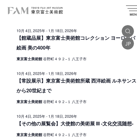
イ
2025.12.07
イ
検
日
日
索
ベ
ベ
付
MEN
付
終日
を
ン
ン
選
10月 4日, 2025年
-
1月 18日, 2026年
ト
択
ト
【館蔵品展】東京富士美術館コレクション ヨーロッパ
を
JP
f
絵画 美の400年
検
o
索
東京富士美術館
谷野町４９２−１ 八王子市
r
し
1
10月 4日, 2025年
-
1月 18日, 2026年
て
【常設展示】東京富士美術館所蔵 西洋絵画 ルネサンス
2
ナ
から20世紀まで
月
ビ
東京富士美術館
谷野町４９２−１ 八王子市
7
ゲ
ー
日
10月 4日, 2025年
-
1月 18日, 2026年
【その他の展覧会】大使館の美術展 III -文化交流随想-
シ
,
ョ
2
東京富士美術館
谷野町４９２−１ 八王子市