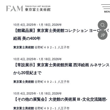
イ
2025.11.22
イ
検
日
日
索
ベ
ベ
付
MEN
付
終日
を
ン
ン
選
10月 4日, 2025年
-
1月 18日, 2026年
ト
択
ト
【館蔵品展】東京富士美術館コレクション ヨーロッパ
を
JP
f
絵画 美の400年
検
o
索
東京富士美術館
谷野町４９２−１ 八王子市
r
し
1
10月 4日, 2025年
-
1月 18日, 2026年
て
【常設展示】東京富士美術館所蔵 西洋絵画 ルネサンス
1
ナ
から20世紀まで
月
ビ
東京富士美術館
谷野町４９２−１ 八王子市
2
ゲ
ー
2
10月 4日, 2025年
-
1月 18日, 2026年
【その他の展覧会】大使館の美術展 III -文化交流随想-
シ
日
ョ
,
東京富士美術館
谷野町４９２−１ 八王子市