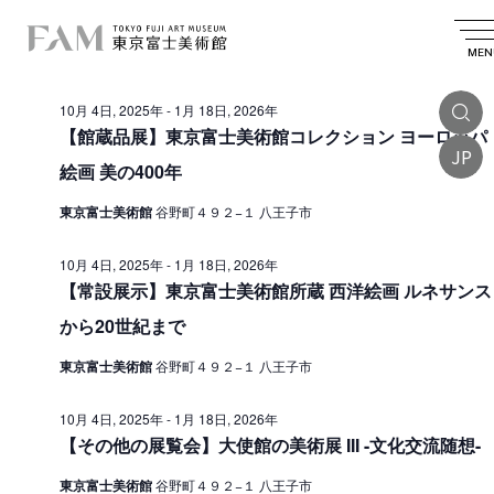
イ
2025.10.10
イ
検
日
日
索
ベ
ベ
付
MEN
付
終日
を
ン
ン
選
10月 4日, 2025年
-
1月 18日, 2026年
ト
択
ト
【館蔵品展】東京富士美術館コレクション ヨーロッパ
を
JP
f
絵画 美の400年
検
o
索
東京富士美術館
谷野町４９２−１ 八王子市
r
し
1
10月 4日, 2025年
-
1月 18日, 2026年
て
【常設展示】東京富士美術館所蔵 西洋絵画 ルネサンス
0
ナ
から20世紀まで
月
ビ
東京富士美術館
谷野町４９２−１ 八王子市
1
ゲ
ー
0
10月 4日, 2025年
-
1月 18日, 2026年
【その他の展覧会】大使館の美術展 III -文化交流随想-
シ
日
ョ
,
東京富士美術館
谷野町４９２−１ 八王子市