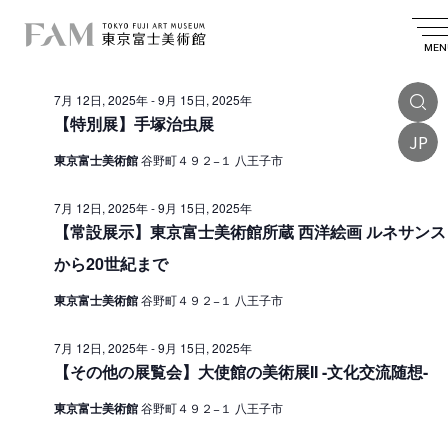
イ
2025.08.29
イ
検
日
日
索
ベ
ベ
付
MEN
付
終日
を
ン
ン
選
7月 12日, 2025年
-
9月 15日, 2025年
ト
択
ト
【特別展】手塚治虫展
を
JP
f
東京富士美術館
谷野町４９２−１ 八王子市
検
o
索
r
7月 12日, 2025年
-
9月 15日, 2025年
し
【常設展示】東京富士美術館所蔵 西洋絵画 ルネサンス
8
て
から20世紀まで
月
ナ
東京富士美術館
谷野町４９２−１ 八王子市
2
ビ
9
ゲ
7月 12日, 2025年
-
9月 15日, 2025年
【その他の展覧会】大使館の美術展II -文化交流随想-
ー
日
シ
,
東京富士美術館
谷野町４９２−１ 八王子市
ョ
2