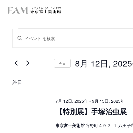
イ
イ
キ
ー
ベ
ベ
ワ
ー
ン
ン
ド
を
8月 12日, 202
ト
入
今日
ト
力
日
を
し
f
付
て
を
検
く
終日
選
o
だ
択
索
さ
r
い
し
。
7月 12日, 2025年
-
9月 15日, 2025年
キ
8
【特別展】手塚治虫展
て
ー
ワ
月
ー
ナ
ド
東京富士美術館
谷野町４９２−１ 八王子
1
で
ビ