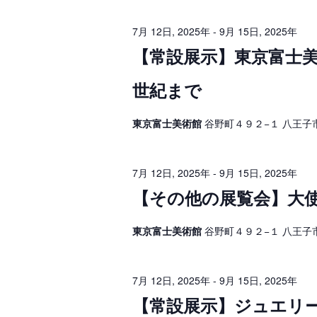
イ
2
ベ
ゲ
ン
7月 12日, 2025年
-
9月 15日, 2025年
ト
日
ー
を
【常設展示】東京富士美
検
シ
,
索
し
世紀まで
ョ
2
ま
す
ン
0
。
東京富士美術館
谷野町４９２−１ 八王子
を
2
表
5
7月 12日, 2025年
-
9月 15日, 2025年
示
年
【その他の展覧会】大使館
東京富士美術館
谷野町４９２−１ 八王子
7月 12日, 2025年
-
9月 15日, 2025年
【常設展示】ジュエリ