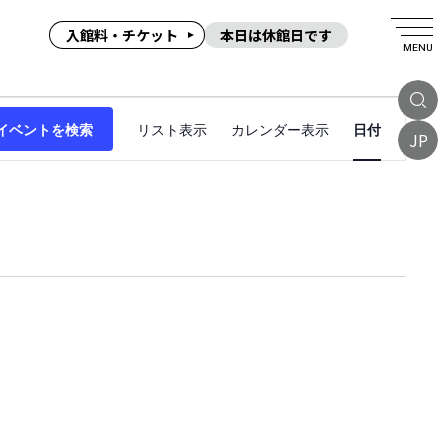
入館料・チケット
本日は休館日です
MENU
イ
イベントを検索
リスト表示
カレンダー表示
日付
ベ
JP
ン
ト
ビ
ュ
ー
ナ
ビ
ゲ
ー
シ