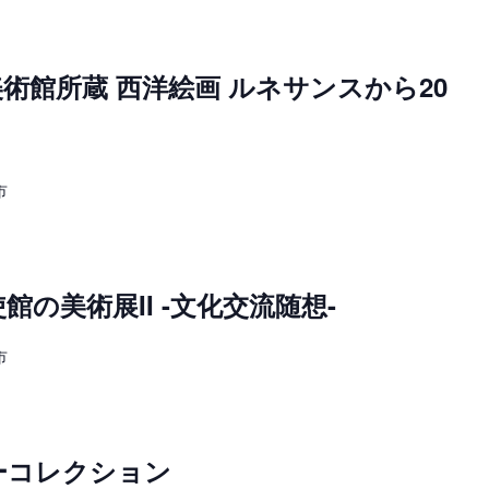
術館所蔵 西洋絵画 ルネサンスから20
市
の美術展II -文化交流随想-
市
ーコレクション