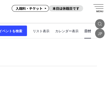
入館料・チケット
本日は休館日です
MENU
イ
イベントを検索
リスト表示
カレンダー表示
日付
ベ
JP
ン
ト
ビ
ュ
ー
ナ
ビ
ゲ
ー
シ