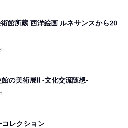
術館所蔵 西洋絵画 ルネサンスから20
市
の美術展II -文化交流随想-
市
ーコレクション