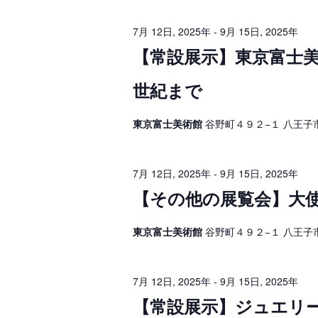
イ
日
ベ
ゲ
ン
7月 12日, 2025年
-
9月 15日, 2025年
ト
,
ー
を
【常設展示】東京富士美
検
シ
2
索
し
世紀まで
ョ
0
ま
す
ン
2
。
東京富士美術館
谷野町４９２−１ 八王子
を
5
表
年
7月 12日, 2025年
-
9月 15日, 2025年
示
【その他の展覧会】大使館
東京富士美術館
谷野町４９２−１ 八王子
7月 12日, 2025年
-
9月 15日, 2025年
【常設展示】ジュエリ