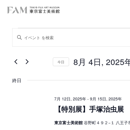
イ
イ
キ
ー
ベ
ベ
ワ
ー
ン
ン
ド
を
8月 4日, 2025
ト
入
今日
ト
力
日
を
し
f
付
て
を
検
く
終日
選
o
だ
択
索
さ
r
い
し
。
7月 12日, 2025年
-
9月 15日, 2025年
キ
8
【特別展】手塚治虫展
て
ー
ワ
月
ー
ナ
ド
東京富士美術館
谷野町４９２−１ 八王子
4
で
ビ