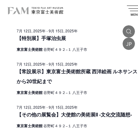
イ
2025.08.02
イ
検
日
日
索
ベ
ベ
付
MEN
付
終日
を
ン
ン
選
7月 12日, 2025年
-
9月 15日, 2025年
ト
択
ト
【特別展】手塚治虫展
を
JP
f
東京富士美術館
谷野町４９２−１ 八王子市
検
o
索
r
7月 12日, 2025年
-
9月 15日, 2025年
し
【常設展示】東京富士美術館所蔵 西洋絵画 ルネサンス
8
て
から20世紀まで
月
ナ
東京富士美術館
谷野町４９２−１ 八王子市
2
ビ
日
ゲ
7月 12日, 2025年
-
9月 15日, 2025年
【その他の展覧会】大使館の美術展II -文化交流随想-
ー
,
シ
2
東京富士美術館
谷野町４９２−１ 八王子市
ョ
0