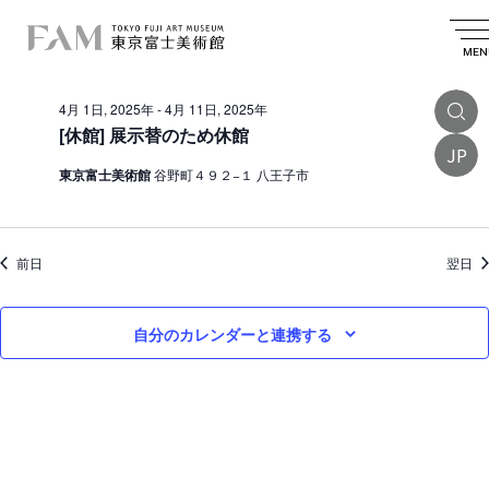
イ
2025.04.04
イ
検
日
日
索
ベ
ベ
付
MEN
付
終日
を
ン
ン
選
4月 1日, 2025年
-
4月 11日, 2025年
ト
択
ト
[休館] 展示替のため休館
を
JP
f
東京富士美術館
谷野町４９２−１ 八王子市
検
o
索
r
し
4
前日
翌日
て
月
ナ
自分のカレンダーと連携する
4
ビ
日
ゲ
ー
,
シ
2
ョ
0