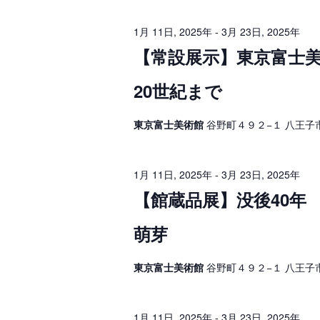
イ
3
ベ
ゲ
ン
1月 11日, 2025年
-
3月 23日, 2025年
ト
日
ー
を
【常設展示】東京富士
検
シ
,
索
し
20世紀まで
ョ
2
ま
す
ン
0
。
東京富士美術館
谷野町４９２−１ 八王子
を
2
表
5
1月 11日, 2025年
-
3月 23日, 2025年
示
年
【館蔵品展】没後40年
萌芽
東京富士美術館
谷野町４９２−１ 八王子
1月 11日, 2025年
-
3月 23日, 2025年