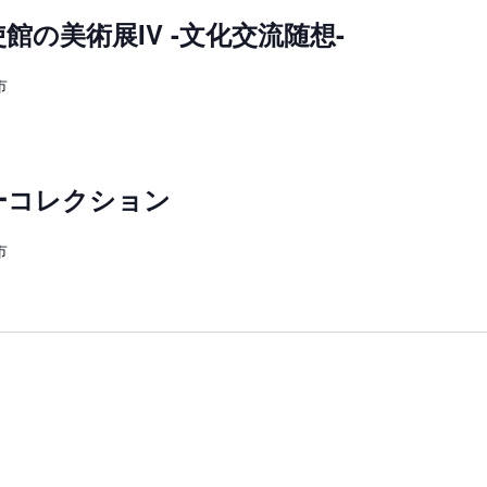
の美術展IV -文化交流随想-
市
ーコレクション
市