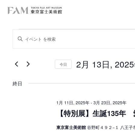
イ
イ
キ
ー
ベ
ベ
ワ
ー
ン
ン
ド
を
2月 13日, 202
ト
入
今日
ト
力
日
を
し
f
付
て
を
検
く
終日
選
o
だ
択
索
さ
r
い
し
。
1月 11日, 2025年
-
3月 23日, 2025年
キ
2
【特別展】生誕135年
て
ー
ワ
月
ー
ナ
ド
東京富士美術館
谷野町４９２−１ 八王子
1
で
ビ