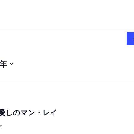
5年
 愛しのマン・レイ
市