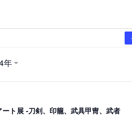
24年
ート展 -刀剣、印籠、武具甲冑、武者