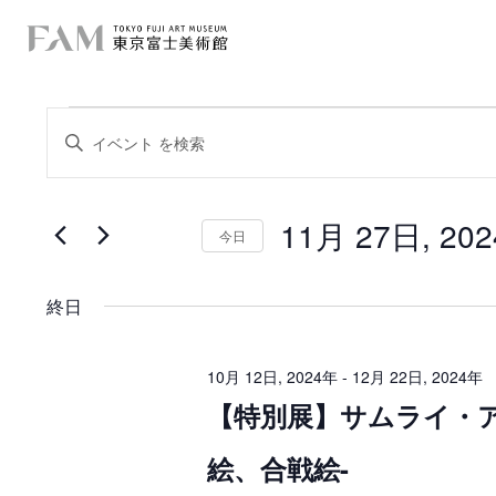
イ
イ
キ
ー
ベ
ベ
ワ
ー
ン
ン
ド
を
11月 27日, 20
ト
入
今日
ト
力
日
を
し
f
付
て
を
検
く
終日
選
o
だ
択
索
さ
r
い
し
。
10月 12日, 2024年
-
12月 22日, 2024年
キ
1
【特別展】サムライ・ア
て
ー
ワ
1
ー
ナ
絵、合戦絵-
ド
月
で
ビ