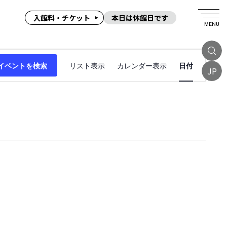
入館料・チケット
本日は休館日です
MENU
イ
イベントを検索
リスト表示
カレンダー表示
日付
ベ
JP
ン
ト
ビ
ュ
ー
ナ
ビ
ゲ
ー
シ