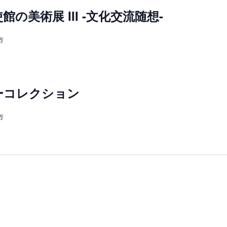
の美術展 III -文化交流随想-
市
ーコレクション
市