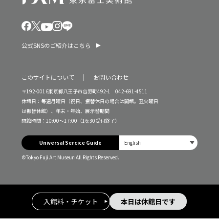
公式SNSのご紹介はこちら
このサイトについて
お問い合わせ
〒192-0016東京都八王子市谷野町492-1 042-691-4511
休館日：毎週月曜日（祝日、振替休日の場合は開館。翌火曜日
は振替休館）、年末・年始、展示替期間
開館時間：10:00～17:00（16:30受付終了）
Universal Sercice Guide
©Tokyo Fuji Art Museun All Rights Reserved.
入館料・チケット
本日は休館日です