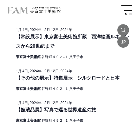
イ
2024.02.04
イ
検
日
日
索
ベ
ベ
付
MEN
付
終日
を
ン
ン
選
1月 4日, 2024年
-
2月 12日, 2024年
ト
択
ト
【常設展示】東京富士美術館所蔵 西洋絵画ルネサン
を
JP
f
スから20世紀まで
検
o
索
東京富士美術館
谷野町４９２−１ 八王子市
r
し
2
1月 4日, 2024年
-
2月 12日, 2024年
て
【その他の展示】特集展示 シルクロードと日本
月
ナ
東京富士美術館
谷野町４９２−１ 八王子市
4
ビ
日
ゲ
1月 4日, 2024年
-
2月 12日, 2024年
【館蔵品展】写真で巡る世界遺産の旅
ー
,
シ
2
東京富士美術館
谷野町４９２−１ 八王子市
ョ
0