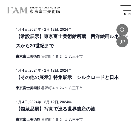
イ
2024.01.24
イ
検
日
日
索
ベ
ベ
付
MEN
付
終日
を
ン
ン
選
1月 4日, 2024年
-
2月 12日, 2024年
ト
択
ト
【常設展示】東京富士美術館所蔵 西洋絵画ルネサン
を
JP
f
スから20世紀まで
検
o
索
東京富士美術館
谷野町４９２−１ 八王子市
r
し
1
1月 4日, 2024年
-
2月 12日, 2024年
て
【その他の展示】特集展示 シルクロードと日本
月
ナ
東京富士美術館
谷野町４９２−１ 八王子市
2
ビ
4
ゲ
1月 4日, 2024年
-
2月 12日, 2024年
【館蔵品展】写真で巡る世界遺産の旅
ー
日
シ
,
東京富士美術館
谷野町４９２−１ 八王子市
ョ
2