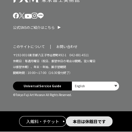
公式SNSのご紹介はこちら
このサイトについて
お問い合わせ
〒192-0016東京都八王子市谷野町492-1 042-691-4511
休館日：毎週月曜日（祝日、振替休日の場合は開館。翌火曜日
は振替休館）、年末・年始、展示替期間
開館時間：10:00～17:00（16:30受付終了）
Universal Sercice Guide
©Tokyo Fuji Art Museun All Rights Reserved.
入館料・チケット
本日は休館日です