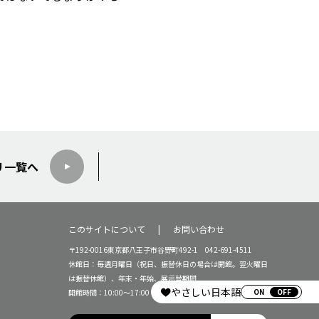
リ
一覧へ
このサイトについて
お問い合わせ
〒192-0016東京都八王子市谷野町492-1 042-691-4511
休館日：毎週月曜日（祝日、振替休日の場合は開館。翌火曜日
は振替休館）、年末・年始、展示替期間
やさしい日本語
ON
開館時間：10:00～17:00（16:30受付終了）