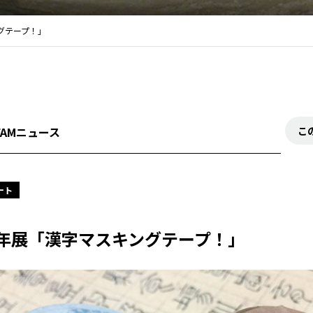
グテープ！」
FAMニュース
こ
ート
年展「漢字マスキングテープ！」