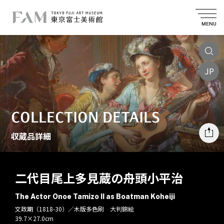
MENU
JP
COLLECTION DETAILS
収蔵品詳細
二代目尾上多見蔵の舟頭小平治
The Actor Onoe Tamizo II as Boatman Koheiji
文政期（1818-30）／木版多色刷 大判錦絵
39.7×27.0cm