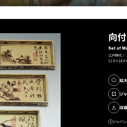
向付
Set of M
江戸時代／
11.0×18.
拡
ジ
収
ジャパン