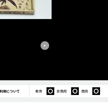
利用について
教育
非商用
商用