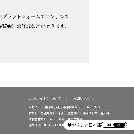
たプラットフォームでコンテンツ
展覧会）の作成などができます。
このサイトについて
お問い合わせ
〒192-0016東京都八王子市谷野町492-1 042-691-4511
休館日：毎週月曜日（祝日、振替休日の場合は開館。翌火曜日
は振替休館）、年末・年始、展示替期間
やさしい日本語
ON
開館時間：10:00～17:00（16:30受付終了）