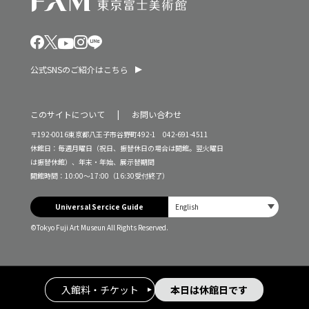
公式SNSのご紹介はこちら
このサイトについて
お問い合わせ
〒192-0016東京都八王子市谷野町492-1 042-691-4511
休館日：毎週月曜日（祝日、振替休日の場合は開館。翌火曜日
は振替休館）、年末・年始、展示替期間
開館時間：10:00～17:00（16:30受付終了）
Universal Sercice Guide
©Tokyo Fuji Art Museun All Rights Reserved.
入館料・チケット
本日は休館日です