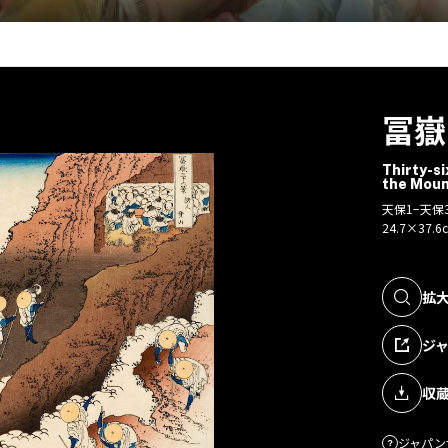
冨嶽
Thirty-si
the Moun
天保1−天保
24.7×37.6
拡
ジ
収
ジャパン