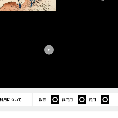
利用について
教育
非商用
商用