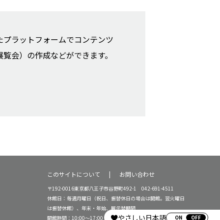
たプラットフォームでコンテンツ
展覧会）の作成などができます。
このサイトについて
お問い合わせ
〒192-0016東京都八王子市谷野町492-1 042-691-4511
休館日：毎週月曜日（祝日、振替休日の場合は開館。翌火曜日
は振替休館）、年末・年始、展示替期間
やさしい日本語
ON
開館時間：10:00～17:00（16:30受付終了）