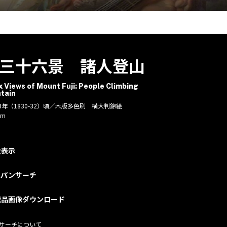
三十六景 諸人登山
x Views of Mount Fuji: People Climbing
tain
3年（1830-32）頃／木版多色刷 横大判錦絵
cm
大表示
ャパンサーチ
蔵品画像ダウンロード
サーチについて