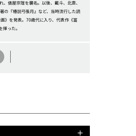
離れ、俵屋宗理を襲名。以後、戴斗、北斎、
琴著の『椿説弓張月』など、当時流行した読
漫画》を発表。70歳代に入り、代表作《冨
を揮った。