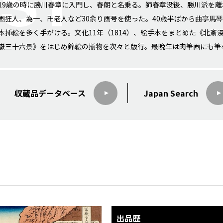
19歳の時に勝川春章に入門し、春朗と名乗る。師春章没後、勝川派を
画狂人、為一、卍老人など30余り画号を使った。40歳半ばから曲亭馬
本挿絵を多く手がける。文化11年（1814）、絵手本をまとめた《北斎
嶽三十六景》をはじめ錦絵の揃物を次々と版行。最晩年は肉筆画にも筆
収蔵品データ
ベース
Japan Search
出品歴