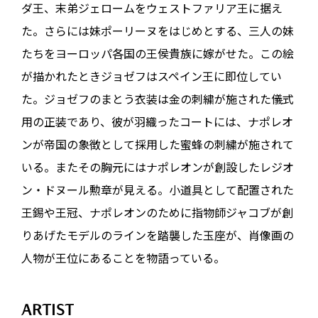
ダ王、末弟ジェロームをウェストファリア王に据え
た。さらには妹ポーリーヌをはじめとする、三人の妹
たちをヨーロッパ各国の王侯貴族に嫁がせた。この絵
が描かれたときジョゼフはスペイン王に即位してい
た。ジョゼフのまとう衣装は金の刺繍が施された儀式
用の正装であり、彼が羽織ったコートには、ナポレオ
ンが帝国の象徴として採用した蜜蜂の刺繍が施されて
いる。またその胸元にはナポレオンが創設したレジオ
ン・ドヌール勲章が見える。小道具として配置された
王錫や王冠、ナポレオンのために指物師ジャコブが創
りあげたモデルのラインを踏襲した玉座が、肖像画の
人物が王位にあることを物語っている。
ARTIST