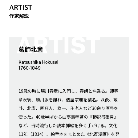
ARTIST
作家解説
葛飾北斎
Katsushika Hokusai
1760-1849
19歳の時に勝川春章に入門し、春朗と名乗る。師春
章没後、勝川派を離れ、俵屋宗理を襲名。以後、戴
斗、北斎、画狂人、為一、卍老人など30余り画号を
使った。40歳半ばから曲亭馬琴著の『椿説弓張月』
など、当時流行した読本挿絵を多く手がける。文化
11年（1814）、絵手本をまとめた《北斎漫画》を発