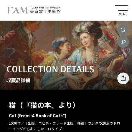
MENU
JP
COLLECTION DETAILS
収蔵品詳細
猫（『猫の本』より）
Cat (from “A Book of Cats”)
1930年／［出版］コビチ・フリード出版［挿絵］フジタの20点のドロ
ーイングからおこしたコロタイプ