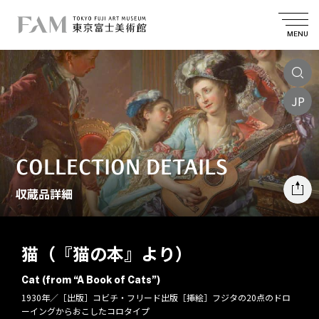
MENU
JP
COLLECTION DETAILS
収蔵品詳細
猫（『猫の本』より）
Cat (from “A Book of Cats”)
1930年／［出版］コビチ・フリード出版［挿絵］フジタの20点のドロ
ーイングからおこしたコロタイプ