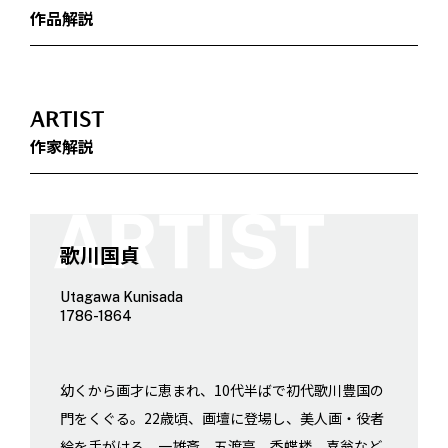
作品解説
ARTIST
作家解説
歌川国貞
Utagawa Kunisada
1786-1864
幼くから画才に恵まれ、10代半ばで初代歌川豊国の
門をくぐる。22歳頃、画壇に登場し、美人画・役者
絵を手がける。一雄斎、五渡亭、香蝶楼、喜翁など