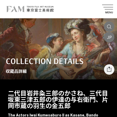
MENU
JP
COLLECTION DETAILS
収蔵品詳細
二代目岩井粂三郎のかさね、三代目
坂東三津五郎の伊達の与右衛門、片
岡市蔵の羽生の金五郎
The Actors Iwai Kumesaburo II as Kasane, Bando