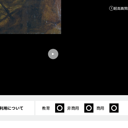
超高画質
利用について
教育
非商用
商用