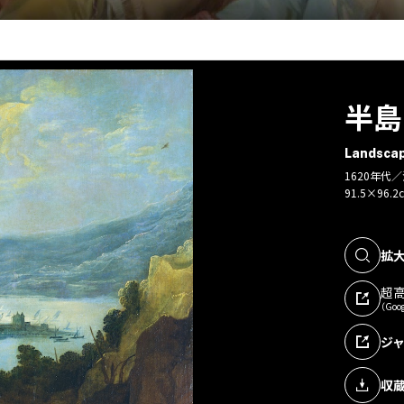
半島
Landscap
1620年代
91.5×96.2
拡
超
（Goog
ジ
収