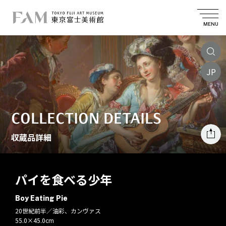
MENU
JP
COLLECTION DETAILS
収蔵品詳細
パイを食べる少年
Boy Eating Pie
20世紀前半／油彩、カンヴァス
55.0×45.0cm