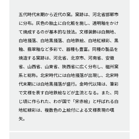
五代時代末期から近代の窯。窯跡は、河北省邯鄲市
に分布。灰色の胎土に白化粧を施し、透明釉をかけ
て焼成するのが基本的な技法。文様装飾は白無地、
白地掻落、白地黒掻落、白地鉄絵、白地紅緑彩、黒
釉、翡翠釉など多彩で、器種も豊富。同種の製品を
焼造する窯跡は、河北省、北京市、河南省、安徽
省、山西省、山東省、陝西省に広く分布し、磁州窯
系と総称。北宋時代には白地掻落が出現し、北宋時
代末期には白地黒掻落が盛行。金時代以降は、筆彩
で文様を表す白地鉄絵などが主流となる。また、同
じ頃に作られた、わが国で「宋赤絵」と呼ばれる白
地紅緑彩は、複数色の上絵付による文様表現の嚆
矢。