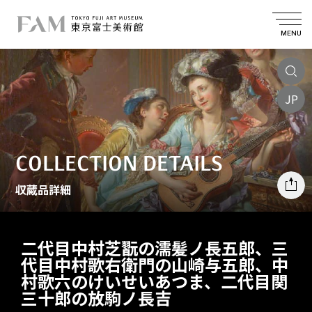
MENU
JP
COLLECTION DETAILS
収蔵品詳細
二代目中村芝翫の濡髪ノ長五郎、三
代目中村歌右衛門の山崎与五郎、中
村歌六のけいせいあつま、二代目関
三十郎の放駒ノ長吉