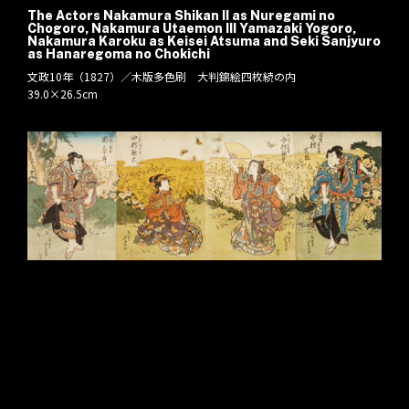
The Actors Nakamura Shikan II as Nuregami no
Chogoro, Nakamura Utaemon III Yamazaki Yogoro,
Nakamura Karoku as Keisei Atsuma and Seki Sanjyuro
as Hanaregoma no Chokichi
文政10年（1827）／木版多色刷 大判錦絵四枚続の内
39.0×26.5cm