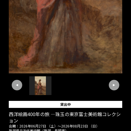
貸出中
西洋絵画400年の旅 ―珠玉の東京富士美術館コレクシ
ョン
会期：
2026年06月27日 （土）
～
2026年08月23日 （日）
新潟県立近代美術館（新潟、長岡市）