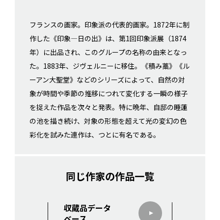
フランスの画家。印象派の代表的画家。1872年に制
作した《印象—日の出》は、第1回印象派展（1874
年）に出品され、このグループの名称の由来となっ
た。1883年、ジヴェルニーに移住。《積み藁》《ル
ーアン大聖堂》などのシリーズによって、自然の対
象が時間や季節の推移につれて変化する一瞬の様子
を捉えた作品を次々と発表。特に晩年、自邸の睡蓮
の池を描き続け、対象の形態を超えて光の変幻の色
彩化を試みた連作は、つとに有名である。
同じ作家の作品一覧
収蔵品データ
ベース