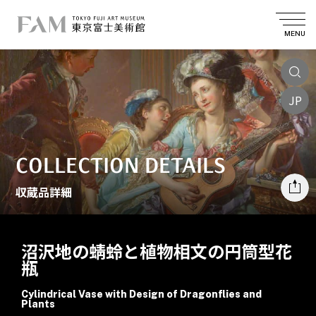
MENU
JP
COLLECTION DETAILS
収蔵品詳細
沼沢地の蜻蛉と植物相文の円筒型花
瓶
Cylindrical Vase with Design of Dragonflies and
Plants