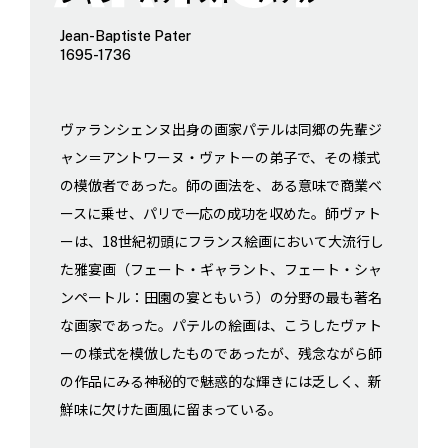
Jean-Baptiste Pater
1695-1736
ヴァランシェンヌ出身の画家パテルは同郷の先輩ジ
ャン＝アントワーヌ・ヴァトーの弟子で、その様式
の模倣者であった。師の画法を、ある意味で商業ベ
ースに乗せ、パリで一応の成功を収めた。師ヴァト
ーは、18世紀初頭にフランス絵画において大流行し
た雅宴画（フェート・ギャラント、フェート・シャ
ンペートル：田園の宴ともいう）の分野の最も著名
な画家であった。パテルの絵画は、こうしたヴァト
ーの様式を模倣したものであったが、残念ながら師
の作品にみる神秘的で魅惑的な輝きには乏しく、新
鮮味に欠けた画風に留まっている。