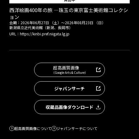
西洋絵画400年の旅 ―珠玉の東京富士美術館コレクシ
ョン
会期：
2026年06月27日 （土）
～
2026年08月23日 （日）
新潟県立近代美術館（新潟、長岡市）
URL：
https://kinbi.pref.niigata.lg.jp
超高画質画像
（Google Arts & Culture）
ジャパンサーチ
収蔵品画像ダウンロード
超高画質画像について
ジャパンサーチについて