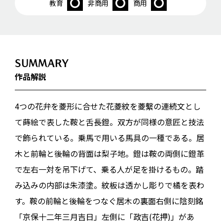
教育
非商用
商用
SUMMARY
作品解説
4つの花弁を菱形に合せた花菱紋を菱繫の連続文とし
て蒔絵で表した鞍と舌長鐙。双方が同様の意匠と技法
で飾られている。乗馬で用いる馬具の一種である。居
木と前輪と後輪の背面は梨子地。鐙は鞍の両側に鐙革
で左右一対を吊下げて、乗る人が足を掛けるもの。踏
み込みの内部は朱漆塗。紋板は透かし彫りで橘を表わ
す。鞍の前輪と後輪をつなぐ居木の裏面右側に陰刻銘
「京保十二年三月吉日」左側に「政吉(花押)」があ