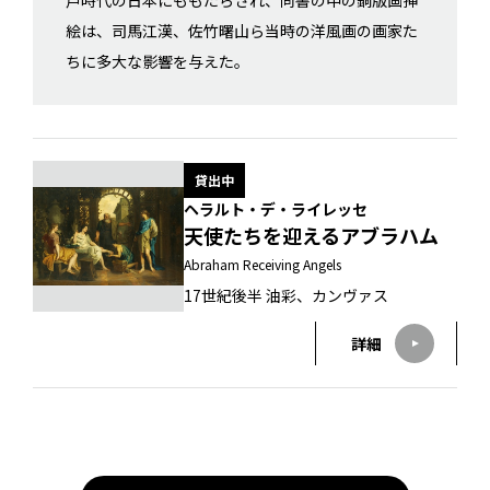
戸時代の日本にももたらされ、同書の中の銅版画挿
絵は、司馬江漢、佐竹曙山ら当時の洋風画の画家た
ちに多大な影響を与えた。
貸出中
ヘラルト・デ・ライレッセ
天使たちを迎えるアブラハム
Abraham Receiving Angels
17世紀後半 油彩、カンヴァス
詳細