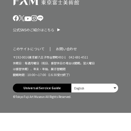
公式SNSのご紹介はこちら
このサイトについて
お問い合わせ
〒192-0016東京都八王子市谷野町492-1 042-691-4511
休館日：毎週月曜日（祝日、振替休日の場合は開館。翌火曜日
は振替休館）、年末・年始、展示替期間
開館時間：10:00～17:00（16:30受付終了）
Universal Sercice Guide
©Tokyo Fuji Art Museun All Rights Reserved.
入館料・チケット
本日は休館日です