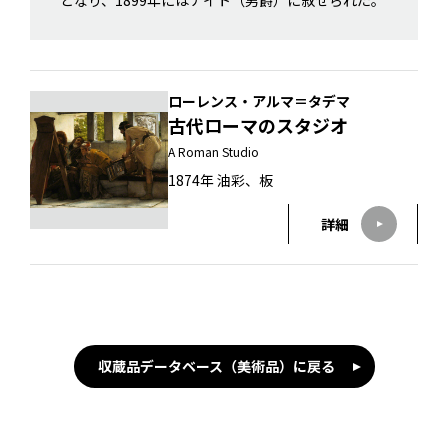
となり、1899年にはナイト（男爵）に叙せられた。
ローレンス・アルマ＝タデマ
古代ローマのスタジオ
A Roman Studio
1874年 油彩、板
詳細
収蔵品データベース（美術品）に戻る