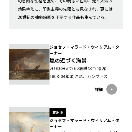
幻想的な性格を強め、その明るい色彩、光と大気の
効果ゆえに、印象主義の先駆とも見なされ、更には
20世紀の抽象絵画を予示する作品も生んでいる。
ジョセフ・マラード・ウィリアム・タ
ーナー
嵐の近づく海景
Seascape with a Squall Coming Up
1803-04年頃 油彩、カンヴァス
詳細
貸出中
ジョセフ・マラード・ウィリアム・タ
ーナー