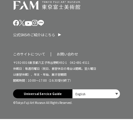
公式SNSのご紹介はこちら
このサイトについて
お問い合わせ
〒192-0016東京都八王子市谷野町492-1 042-691-4511
休館日：毎週月曜日（祝日、振替休日の場合は開館。翌火曜日
は振替休館）、年末・年始、展示替期間
開館時間：10:00～17:00（16:30受付終了）
Universal Sercice Guide
©Tokyo Fuji Art Museun All Rights Reserved.
入館料・チケット
本日は休館日です