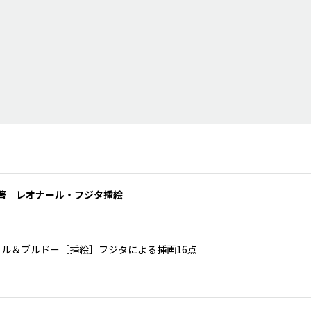
著 レオナール・フジタ挿絵
ヴァル＆ブルドー［挿絵］フジタによる挿画16点