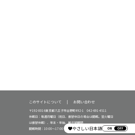
このサイトについて
お問い合わせ
〒192-0016東京都八王子市谷野町492-1 042-691-4511
休館日：毎週月曜日（祝日、振替休日の場合は開館。翌火曜日
は振替休館）、年末・年始、展示替期間
やさしい日本語
ON
開館時間：10:00～17:00（16:30受付終了）