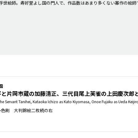
浮世絵師。寿好堂よし国の門人で、作品数はあまり多くない寡作の絵師
国
平と片岡市蔵の加藤清正、三代目尾上芙雀の上田慶次郎
 the Servant Tanihei, Kataoka Ichizo as Kato Kiyomasa, Onoe Fujaku as Ueda Keij
版多色刷 大判錦絵二枚続の右