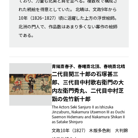
ており、力量も北英と肩を並べる。複数枚で構成さ
れた続絵を得意としていた。 北晴は、文政9年から
10年（1826−1827）頃に活躍した上方の浮世絵師。
北洲の門人で、作品数はあまり多くない寡作の絵師
である。
青陽斎春子、春曙斎北頂、春暁斎北晴
二代目関三十郎の石塚甚三
郎、三代目中村歌右衛門の大
内左衛門秀丸、二代目中村芝
翫の佐竹新十郎
The Actors Seki Sanjuro II as Ishizuka
Jinzaburo, Nakamura Utaemon III as Ouchi
Saemon Hidemaru and Nakamura Shikan II
as Satake Shinjuro
文政10年（1827） 木版多色刷 大判錦