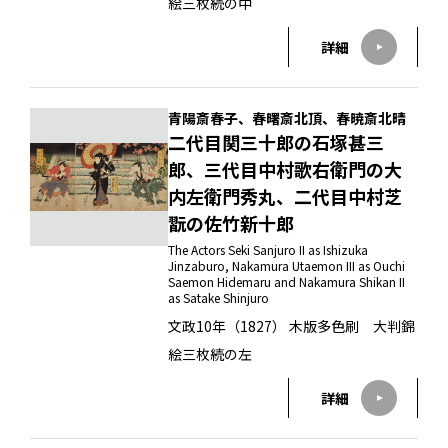
絵三枚続の中
詳細
青陽斎春子、春曙斎北頂、春暁斎北晴
二代目関三十郎の石塚甚三
郎、三代目中村歌右衛門の大
内左衛門秀丸、二代目中村芝
翫の佐竹新十郎
The Actors Seki Sanjuro II as Ishizuka
Jinzaburo, Nakamura Utaemon III as Ouchi
Saemon Hidemaru and Nakamura Shikan II
as Satake Shinjuro
文政10年（1827） 木版多色刷 大判錦
絵三枚続の左
詳細