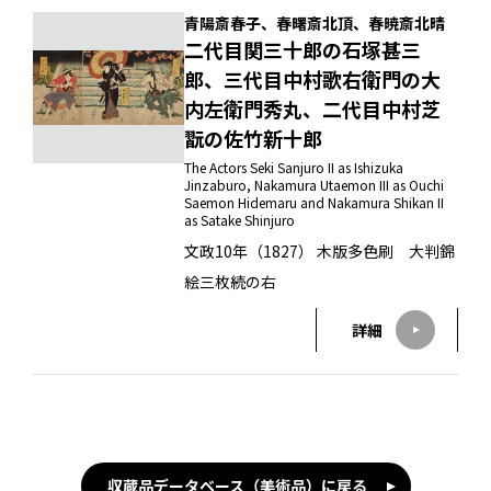
青陽斎春子、春曙斎北頂、春暁斎北晴
二代目関三十郎の石塚甚三
郎、三代目中村歌右衛門の大
内左衛門秀丸、二代目中村芝
翫の佐竹新十郎
The Actors Seki Sanjuro II as Ishizuka
Jinzaburo, Nakamura Utaemon III as Ouchi
Saemon Hidemaru and Nakamura Shikan II
as Satake Shinjuro
文政10年（1827） 木版多色刷 大判錦
絵三枚続の右
詳細
収蔵品データベース（美術品）に戻る