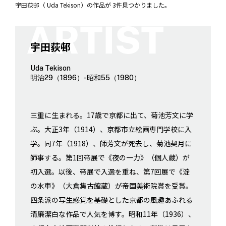
宇田荻邨（ Uda Tekison）の作品が 3件見つかりました。
宇田荻邨
Uda Tekison
明治29（1896）-昭和55（1980）
三重に生まれる。17歳で京都に出て、菊池芳文に学
ぶ。大正3年（1914）、京都市立絵画専門学校に入
学。同7年（1918）、師芳文が死去し、菊池契月に
師事する。第1回帝展で《夜の一力》（個人蔵）が
初入選。以後、帝展で入選を重ね、第7回展で《淀
の水車》（大倉集古館蔵）が帝国美術院賞を受賞。
四条派の写生感覚を基礎とした京都の風趣あふれる
清廉潔白な作品で人気を博す。昭和11年（1936）、