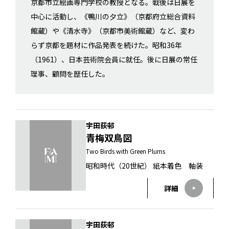
京都市立絵画専門学校の教授となる。戦後は日展を
中心に活動し、《鴨川の夕立》（京都府立総合資料
館蔵）や《清水寺》（京都市美術館蔵）など、変わ
らず京都を題材に作品発表を続けた。昭和36年
（1961）、日本芸術院会員に就任。後に日展の常任
理事、顧問を歴任した。
宇田荻邨
青梅双鳥図
Two Birds with Green Plums
昭和時代（20世紀） 紙本着色 軸装
詳細
宇田荻邨