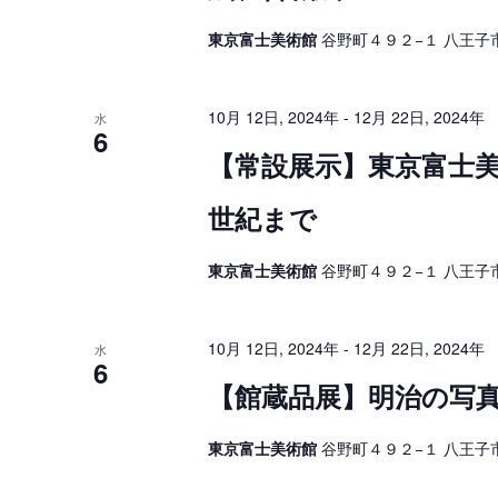
イ
ベ
ゲ
ン
東京富士美術館
谷野町４９２−１ 八王子市
ト
ー
を
検
シ
索
10月 12日, 2024年
-
12月 22日, 2024年
水
し
6
ョ
ま
【常設展示】東京富士美
す
ン
。
を
世紀まで
表
東京富士美術館
谷野町４９２−１ 八王子市
示
10月 12日, 2024年
-
12月 22日, 2024年
水
6
【館蔵品展】明治の写真 
東京富士美術館
谷野町４９２−１ 八王子市