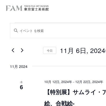
イ
イ
キ
ー
ベ
ベ
ワ
ー
ン
ン
ド
を
11月 6日, 202
ト
入
今日
ト
力
日
を
し
付
て
を
検
く
11月 2024
選
だ
択
索
さ
い
し
。
10月 12日, 2024年
-
12月 22日, 2024年
水
キ
6
て
ー
【特別展】サムライ・ア
ワ
ー
ナ
ド
絵、合戦絵-
で
ビ