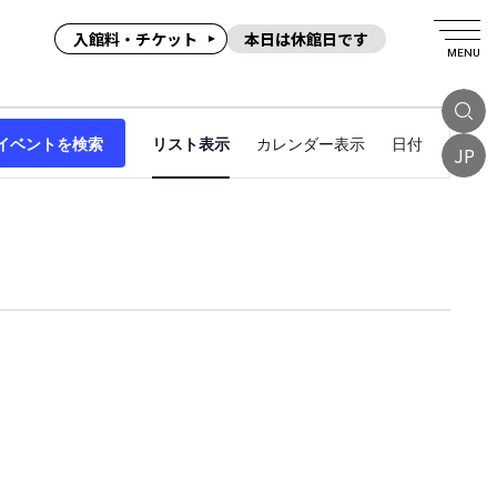
入館料・チケット
本日は休館日です
MENU
イ
イベントを検索
リスト表示
カレンダー表示
日付
ベ
JP
ン
ト
ビ
ュ
ー
ナ
ビ
ゲ
ー
シ