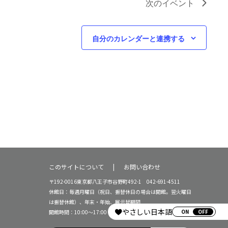
次の
イベント
自分のカレンダーと連携する
このサイトについて
お問い合わせ
〒192-0016東京都八王子市谷野町492-1 042-691-4511
休館日：毎週月曜日（祝日、振替休日の場合は開館。翌火曜日
は振替休館）、年末・年始、展示替期間
やさしい日本語
ON
開館時間：10:00～17:00（16:30受付終了）