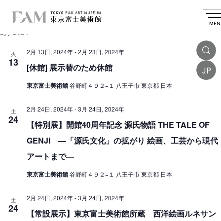
イ
2024.02.13
 - 
2024.04.09
イ
検
リ
日
索
ベ
ベ
ス
MEN
付
2月 2024
を
ン
ト
ン
選
表
ト
択
2月 13日, 2024年
-
2月 23日, 2024年
ト
火
示
13
を
[休館] 展示替のため休館
JP
検
東京富士美術館
谷野町４９２−１ 八王子市 東京都 日本
索
2月 24日, 2024年
-
3月 24日, 2024年
し
土
24
【特別展】開館40周年記念 源氏物語 THE TALE OF
て
ナ
GENJI ―「源氏文化」の拡がり 絵画、工芸から現代
ビ
アートまで―
ゲ
東京富士美術館
谷野町４９２−１ 八王子市 東京都 日本
ー
2月 24日, 2024年
-
3月 24日, 2024年
シ
土
24
【常設展示】東京富士美術館所蔵 西洋絵画ルネサン
ョ