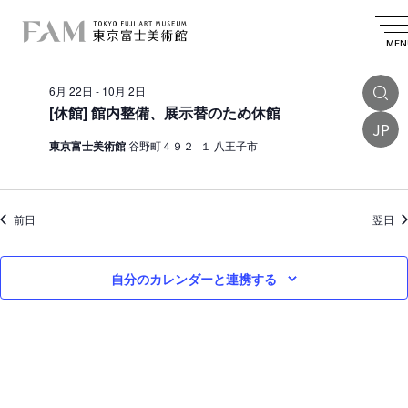
イ
2026.06.30
イ
検
日
日
索
ベ
ベ
付
MEN
付
終日
を
ン
ン
選
6月 22日
-
10月 2日
ト
択
ト
[休館] 館内整備、展示替のため休館
を
JP
f
東京富士美術館
谷野町４９２−１ 八王子市
検
o
索
r
し
6
前日
翌日
て
月
ナ
自分のカレンダーと連携する
3
ビ
0
ゲ
ー
日
シ
,
ョ
2