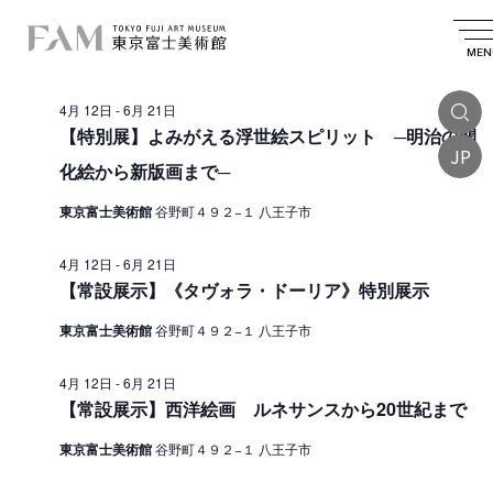
イ
2026.06.16
イ
検
日
日
索
ベ
ベ
付
MEN
付
終日
を
ン
ン
選
4月 12日
-
6月 21日
ト
択
ト
【特別展】よみがえる浮世絵スピリット ─明治の開
を
JP
f
化絵から新版画まで─
検
o
索
東京富士美術館
谷野町４９２−１ 八王子市
r
し
6
4月 12日
-
6月 21日
て
【常設展示】《タヴォラ・ドーリア》特別展示
月
ナ
東京富士美術館
谷野町４９２−１ 八王子市
1
ビ
6
ゲ
4月 12日
-
6月 21日
【常設展示】西洋絵画 ルネサンスから20世紀まで
ー
日
シ
,
東京富士美術館
谷野町４９２−１ 八王子市
ョ
2