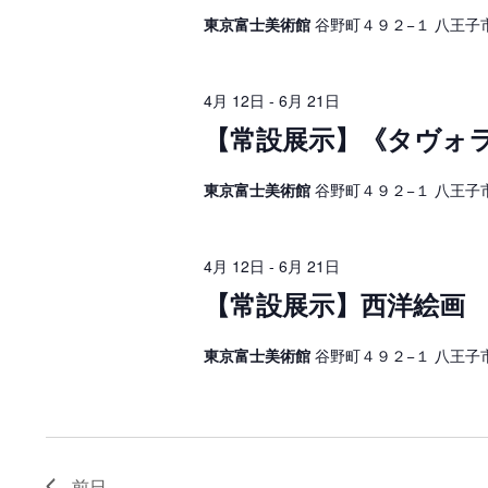
イ
4
ベ
ゲ
東京富士美術館
谷野町４９２−１ 八王子
ン
ト
日
ー
を
検
シ
,
4月 12日
-
6月 21日
索
し
【常設展示】《タヴォ
ョ
2
ま
す
ン
0
。
東京富士美術館
谷野町４９２−１ 八王子
を
2
表
6
4月 12日
-
6月 21日
示
年
【常設展示】西洋絵画 
東京富士美術館
谷野町４９２−１ 八王子
前日