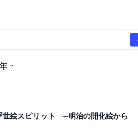
6年
浮世絵スピリット ─明治の開化絵から