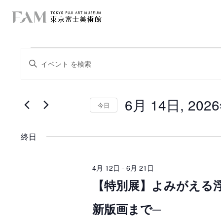
イ
イ
キ
ー
ベ
ベ
ワ
ー
ン
ン
ド
を
6月 14日, 202
ト
入
今日
ト
力
日
を
し
f
付
て
を
検
く
終日
選
o
だ
択
索
さ
r
い
し
。
4月 12日
-
6月 21日
キ
6
【特別展】よみがえる
て
ー
ワ
月
ー
ナ
新版画まで─
ド
1
で
ビ