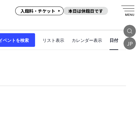
入館料・チケット
本日は休館日です
MENU
イ
イベントを検索
リスト表示
カレンダー表示
日付
ベ
JP
ン
ト
ビ
ュ
ー
ナ
ビ
ゲ
ー
シ