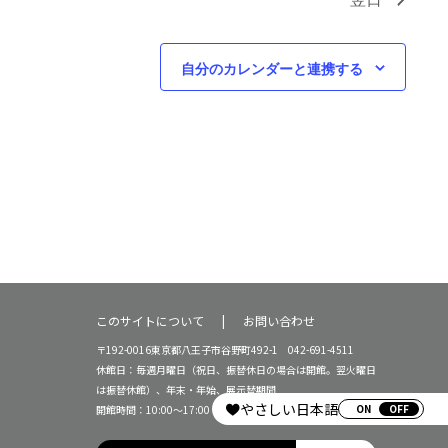
自分のカレンダーと連携する
このサイトについて
お問い合わせ
〒192-0016東京都八王子市谷野町492-1 042-691-4511
休館日：毎週月曜日（祝日、振替休日の場合は開館。翌火曜日
は振替休館）、年末・年始、展示替期間
やさしい日本語
ON
開館時間：10:00～17:00（16:30受付終了）