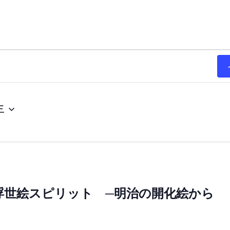
年
浮世絵スピリット ─明治の開化絵から