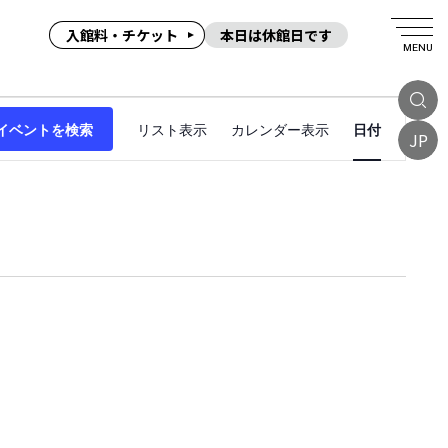
入館料・チケット
本日は休館日です
MENU
イ
イベントを検索
リスト表示
カレンダー表示
日付
ベ
JP
ン
ト
ビ
ュ
ー
ナ
ビ
ゲ
ー
シ