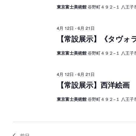
イ
日
ベ
ゲ
東京富士美術館
谷野町４９２−１ 八王子
ン
ト
,
ー
を
検
シ
2
4月 12日
-
6月 21日
索
し
【常設展示】《タヴォ
ョ
0
ま
す
ン
2
。
東京富士美術館
谷野町４９２−１ 八王子
を
6
表
年
4月 12日
-
6月 21日
示
【常設展示】西洋絵画 
東京富士美術館
谷野町４９２−１ 八王子
前日