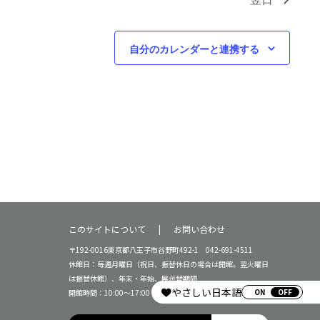
自分のカレンダーと連携する
このサイトについて
お問い合わせ
〒192-0016東京都八王子市谷野町492-1 042-691-4511
休館日：毎週月曜日（祝日、振替休日の場合は開館。翌火曜日
は振替休館）、年末・年始、展示替期間
やさしい日本語
ON
開館時間：10:00～17:00（16:30受付終了）