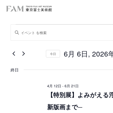
イ
イ
キ
ー
ベ
ベ
ワ
ー
ン
ン
ド
を
6月 6日, 2026
ト
入
今日
ト
力
日
を
し
f
付
て
を
検
く
終日
選
o
だ
択
索
さ
r
い
し
。
4月 12日
-
6月 21日
キ
6
【特別展】よみがえる
て
ー
ワ
月
ー
ナ
新版画まで─
ド
6
で
ビ