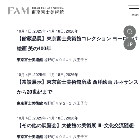
イ
2025.12.22
イ
検
日
日
索
ベ
ベ
付
MEN
付
終日
を
ン
ン
選
10月 4日, 2025年
-
1月 18日, 2026年
ト
択
ト
【館蔵品展】東京富士美術館コレクション ヨーロッパ
を
JP
f
絵画 美の400年
検
o
索
東京富士美術館
谷野町４９２−１ 八王子市
r
し
1
10月 4日, 2025年
-
1月 18日, 2026年
て
【常設展示】東京富士美術館所蔵 西洋絵画 ルネサンス
2
ナ
から20世紀まで
月
ビ
東京富士美術館
谷野町４９２−１ 八王子市
2
ゲ
ー
2
10月 4日, 2025年
-
1月 18日, 2026年
【その他の展覧会】大使館の美術展 III -文化交流随想-
シ
日
ョ
,
東京富士美術館
谷野町４９２−１ 八王子市