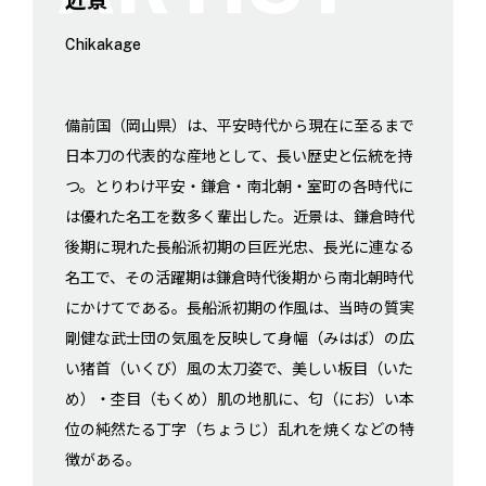
Chikakage
備前国（岡山県）は、平安時代から現在に至るまで
日本刀の代表的な産地として、長い歴史と伝統を持
つ。とりわけ平安・鎌倉・南北朝・室町の各時代に
は優れた名工を数多く輩出した。近景は、鎌倉時代
後期に現れた長船派初期の巨匠光忠、長光に連なる
名工で、その活躍期は鎌倉時代後期から南北朝時代
にかけてである。長船派初期の作風は、当時の質実
剛健な武士団の気風を反映して身幅（みはば）の広
い猪首（いくび）風の太刀姿で、美しい板目（いた
め）・杢目（もくめ）肌の地肌に、匂（にお）い本
位の純然たる丁字（ちょうじ）乱れを焼くなどの特
徴がある。