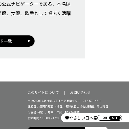
の公式ナビゲーターである、本名陽
声優、女優、歌手として幅広く活躍
ド一覧
このサイトについて
お問い合わせ
〒192-0016東京都八王子市谷野町492-1 042-691-4511
休館日：毎週月曜日（祝日、振替休日の場合は開館。翌火曜日
は振替休館）、年末・年始、展示替期間
やさしい日本語
ON
開館時間：10:00～17:00（16:30受付終了）