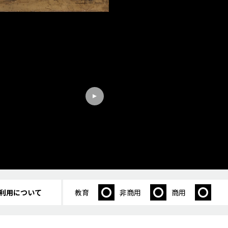
利用について
教育
非商用
商用