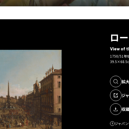
ロー
View of 
1750/5
39.5×68.5
拡
ジ
収
ジャパン